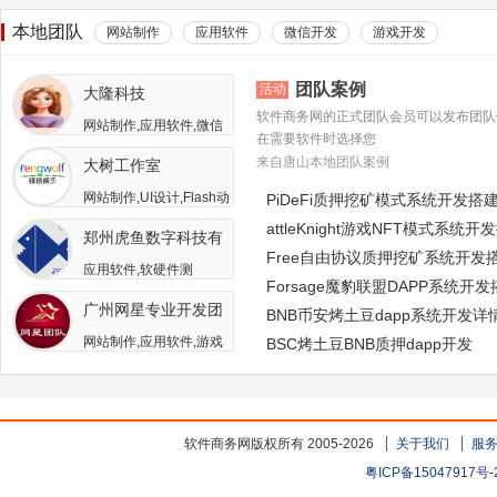
本地团队
网站制作
应用软件
微信开发
游戏开发
团队案例
活动
大隆科技
软件商务网的正式团队会员可以发布团队
网站制作,应用软件,微信
在需要软件时选择您
开发,游戏开发,APP开发,
来自唐山本地团队案例
大树工作室
软件二次开发
网站制作,UI设计,Flash动
PiDeFi质押挖矿模式系统开发搭
画,游戏开发,APP开发,广
attleKnight游戏NFT模式系统开
郑州虎鱼数字科技有
告包装设计
Free自由协议质押挖矿系统开发
限公司
应用软件,软硬件测
Forsage魔豹联盟DAPP系统开
试,APP开发,人员外包,其
广州网星专业开发团
他开发与服务
BNB币安烤土豆dapp系统开发详
队
网站制作,应用软件,游戏
BSC烤土豆BNB质押dapp开发
开发
软件商务网版权所有 2005-2026
关于我们
服
粤ICP备15047917号-