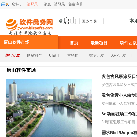
您好，
请登录
消息
请登录
免费注册
唐山
本
@
更多市场
唐山软件市场
首页
最新项目
软件团队
热门开发
网站制作
UI设计
营销推广
微信开发
APP开发
|
唐山软件市场
发包古风厚涂及日
发包像素小人绘制
3d动画驻场工作
需求NET/Delph