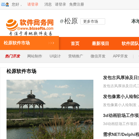
您好，
请登录
消息
请登录
免费注册
松原
本
@
更多市场
松原软件市场
首页
最新项目
软件团队
热门开发
网站制作
UI设计
营销推广
微信开发
APP开发
|
松原软件市场
发包古风厚涂及日
发包像素小人绘制
3d动画驻场工作
需求NET/Delph