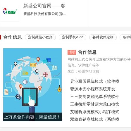
新盛公司官网——客
服电话行业专业的服
新盛科技股份有限公司{微...
务平台
合作信息
定制微信小程序
定制手机APP
各种软件定制
各种
合作信息
活动
网站的正式会员可以发布软件方面的各种
信息、软件推广等等
来自：松原本地信息
异业联盟系统模式（软件模
奢源水光小程序系统开发
三三复制复购见单系统软件
三生御坊堂甘蓝大蒜山楂饮
艾暖昕系统模式小程序模式
上万条合作内容，海量信息！
双轨直销商城模式（系统模