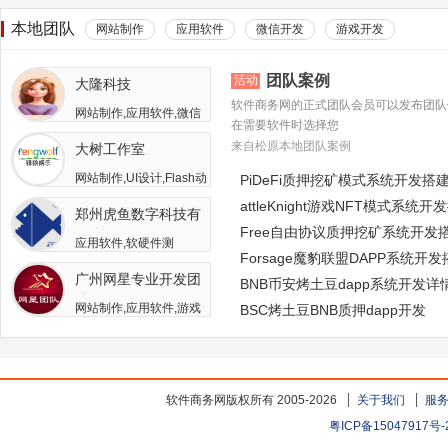
本地团队
网站制作
应用软件
微信开发
游戏开发
团队案例
活动
大隆科技
软件商务网的正式团队会员可以发布团队
网站制作,应用软件,微信
在需要软件时选择您
开发,游戏开发,APP开发,
来自松原本地团队案例
大树工作室
软件二次开发
网站制作,UI设计,Flash动
PiDeFi质押挖矿模式系统开发搭
画,游戏开发,APP开发,广
attleKnight游戏NFT模式系统开
郑州虎鱼数字科技有
告包装设计
Free自由协议质押挖矿系统开发
限公司
应用软件,软硬件测
Forsage魔豹联盟DAPP系统开
试,APP开发,人员外包,其
广州网星专业开发团
他开发与服务
BNB币安烤土豆dapp系统开发详
队
网站制作,应用软件,游戏
BSC烤土豆BNB质押dapp开发
开发
软件商务网版权所有 2005-2026
关于我们
服
粤ICP备15047917号-