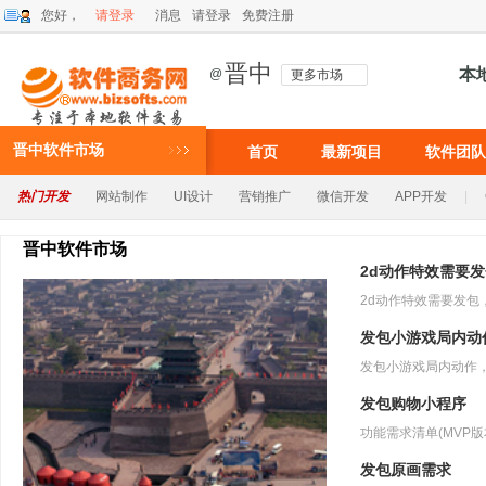
您好，
请登录
消息
请登录
免费注册
晋中
本
@
更多市场
晋中软件市场
首页
最新项目
软件团队
热门开发
网站制作
UI设计
营销推广
微信开发
APP开发
|
晋中软件市场
2d动作特效需要
发包小游戏局内动
发包购物小程序
发包原画需求