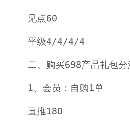
　　见点60

　　平级4/4/4/4

　　二、购买698产品礼包分润
　　1、会员：自购1单

　　直推180
