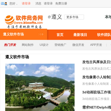
您好，
请登录
消息
请登录
免费注册
遵义
本
@
更多市场
遵义软件市场
首页
最新项目
软件团队
热门开发
网站制作
UI设计
营销推广
微信开发
APP开发
|
遵义软件市场
发包古风厚涂及日
发包像素小人绘制
3d动画驻场工作
需求NET/Delph