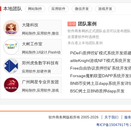
本地团队
网站制作
应用软件
微信开发
游戏开发
团队案例
活动
大隆科技
软件商务网的正式团队会员可以发布团队
网站制作,应用软件,微信
在需要软件时选择您
开发,游戏开发,APP开发,
来自遵义本地团队案例
大树工作室
软件二次开发
网站制作,UI设计,Flash动
PiDeFi质押挖矿模式系统开发搭
画,游戏开发,APP开发,广
attleKnight游戏NFT模式系统开
郑州虎鱼数字科技有
告包装设计
Free自由协议质押挖矿系统开发
限公司
应用软件,软硬件测
Forsage魔豹联盟DAPP系统开
试,APP开发,人员外包,其
广州网星专业开发团
他开发与服务
BNB币安烤土豆dapp系统开发详
队
网站制作,应用软件,游戏
BSC烤土豆BNB质押dapp开发
开发
软件商务网版权所有 2005-2026
关于我们
服
粤ICP备15047917号-