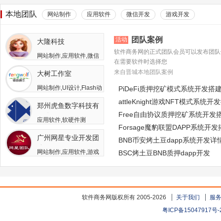
本地团队
网站制作
应用软件
微信开发
游戏开发
团队案例
活动
大隆科技
软件商务网的正式团队会员可以发布团队
网站制作,应用软件,微信
在需要软件时选择您
开发,游戏开发,APP开发,
来自晋城本地团队案例
大树工作室
软件二次开发
网站制作,UI设计,Flash动
PiDeFi质押挖矿模式系统开发搭
画,游戏开发,APP开发,广
attleKnight游戏NFT模式系统开
郑州虎鱼数字科技有
告包装设计
Free自由协议质押挖矿系统开发
限公司
应用软件,软硬件测
Forsage魔豹联盟DAPP系统开
试,APP开发,人员外包,其
广州网星专业开发团
他开发与服务
BNB币安烤土豆dapp系统开发详
队
网站制作,应用软件,游戏
BSC烤土豆BNB质押dapp开发
开发
软件商务网版权所有 2005-2026
关于我们
服
粤ICP备15047917号-