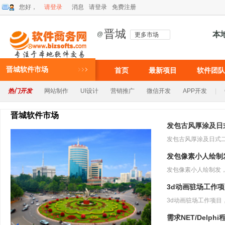
您好，
请登录
消息
请登录
免费注册
晋城
本
@
更多市场
晋城软件市场
首页
最新项目
软件团队
热门开发
网站制作
UI设计
营销推广
微信开发
APP开发
|
晋城软件市场
发包古风厚涂及日
发包像素小人绘制
3d动画驻场工作
需求NET/Delph